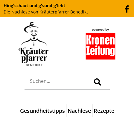
Hing'schaut und g'sund g'lebt
Die Nachlese von Kräuterpfarrer Benedikt
Gesundheitstipps
Nachlese
Rezepte