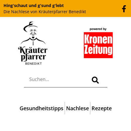
Hing'schaut und g'sund g'lebt
Die Nachlese von Kräuterpfarrer Benedikt
Gesundheitstipps
Nachlese
Rezepte