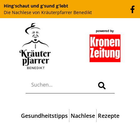
Hing'schaut und g'sund g'lebt
Die Nachlese von Kräuterpfarrer Benedikt
Gesundheitstipps
Nachlese
Rezepte