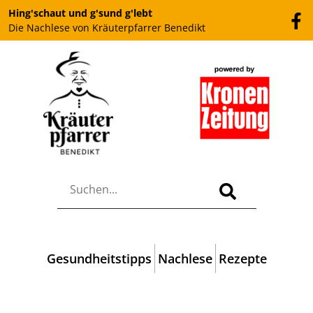
Hing'schaut und g'sund g'lebt
Die Nachlese von Kräuterpfarrer Benedikt
Gesundheitstipps
Nachlese
Rezepte