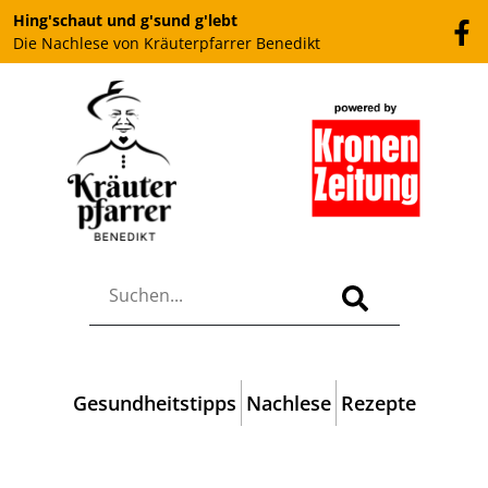
Hing'schaut und g'sund g'lebt
Die Nachlese von Kräuterpfarrer Benedikt
Gesundheitstipps
Nachlese
Rezepte