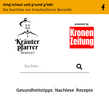
Hing'schaut und g'sund g'lebt
Die Nachlese von Kräuterpfarrer Benedikt
Gesundheitstipps
Nachlese
Rezepte