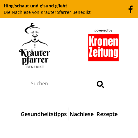
Hing'schaut und g'sund g'lebt
Die Nachlese von Kräuterpfarrer Benedikt
Gesundheitstipps
Nachlese
Rezepte