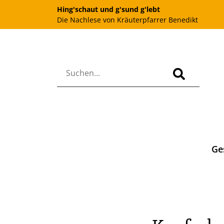
Hing'schaut und g'sund g'lebt
Die Nachlese von Kräuterpfarrer Benedikt
Ge