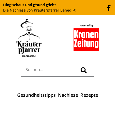
Hing'schaut und g'sund g'lebt
Die Nachlese von Kräuterpfarrer Benedikt
Gesundheitstipps
Nachlese
Rezepte