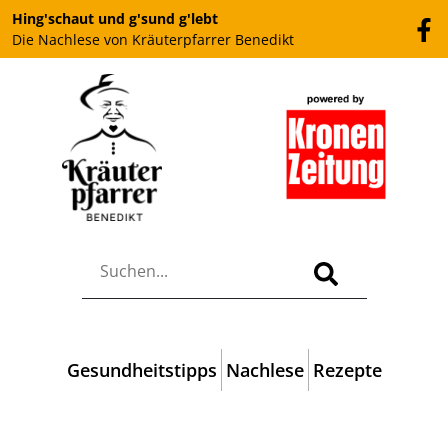
Hing'schaut und g'sund g'lebt
Die Nachlese von Kräuterpfarrer Benedikt
Gesundheitstipps
Nachlese
Rezepte